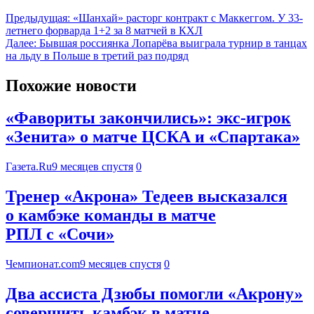
Предыдущая:
«Шанхай» расторг контракт с Маккеггом. У 33-
летнего форварда 1+2 за 8 матчей в КХЛ
Далее:
Бывшая россиянка Лопарёва выиграла турнир в танцах
на льду в Польше в третий раз подряд
Похожие новости
«Фавориты закончились»: экс-игрок
«Зенита» о матче ЦСКА и «Спартака»
Газета.Ru
9 месяцев спустя
0
Тренер «Акрона» Тедеев высказался
о камбэке команды в матче
РПЛ с «Сочи»
Чемпионат.com
9 месяцев спустя
0
Два ассиста Дзюбы помогли «Акрону»
совершить камбэк в матче