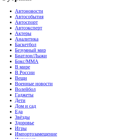
Автоновости
Автособытия
Автоспорт
Автоэксперт
Актеры
Аналитика
Баскетбол
Безумный мир
Биатлон/Лыжи
Бокс/MMA
В мире
В России
Вещи
Военные новости
Волейбол
Гаджеты
Дети
Дом и сад
Еда
Звёзды
Здоровье
Игры
Импортозамещение