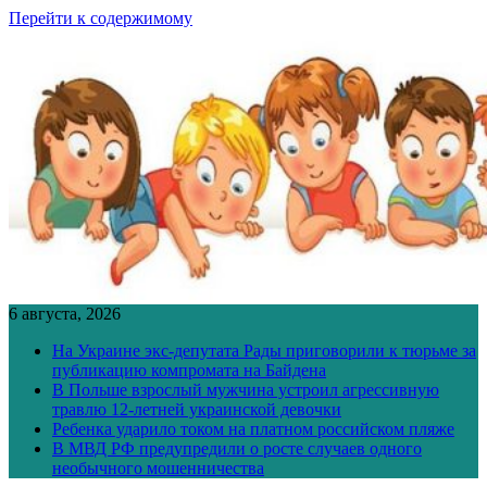
Перейти к содержимому
6 августа, 2026
На Украине экс-депутата Рады приговорили к тюрьме за
публикацию компромата на Байдена
В Польше взрослый мужчина устроил агрессивную
травлю 12-летней украинской девочки
Ребенка ударило током на платном российском пляже
В МВД РФ предупредили о росте случаев одного
необычного мошенничества