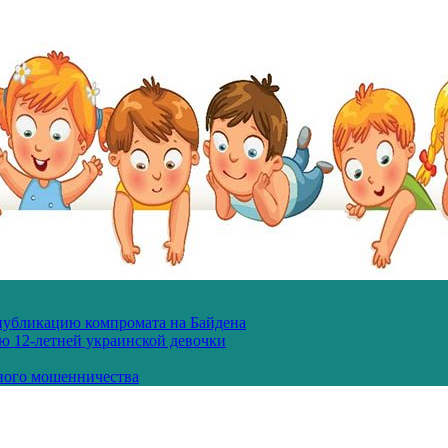
 публикацию компромата на Байдена
ю 12-летней украинской девочки
ного мошенничества