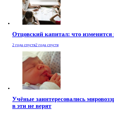
Отцовский капитал: что изменится
2 года спустя
2 года спустя
Учёные заинтересовались мировоззр
в эти не верят