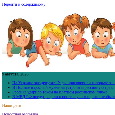
Перейти к содержимому
9 августа, 2026
На Украине экс-депутата Рады приговорили к тюрьме за
В Польше взрослый мужчина устроил агрессивную травл
Ребенка ударило током на платном российском пляже
В МВД РФ предупредили о росте случаев одного необыч
Наши дети
Новостная рассылка