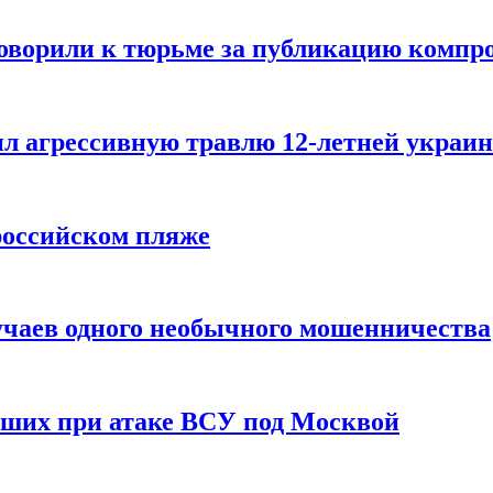
говорили к тюрьме за публикацию компр
л агрессивную травлю 12-летней украин
российском пляже
учаев одного необычного мошенничества
вших при атаке ВСУ под Москвой