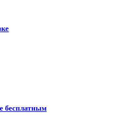
зке
ие бесплатным