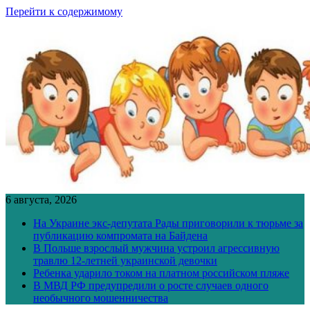
Перейти к содержимому
6 августа, 2026
На Украине экс-депутата Рады приговорили к тюрьме за
публикацию компромата на Байдена
В Польше взрослый мужчина устроил агрессивную
травлю 12-летней украинской девочки
Ребенка ударило током на платном российском пляже
В МВД РФ предупредили о росте случаев одного
необычного мошенничества