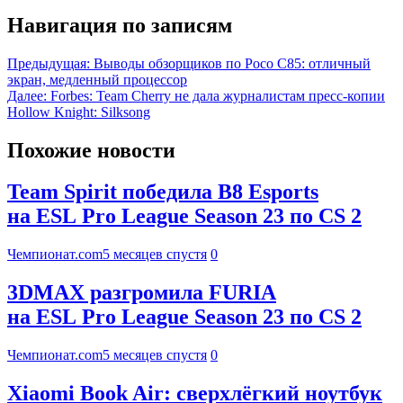
Навигация по записям
Предыдущая:
Выводы обзорщиков по Poco C85: отличный
экран, медленный процессор
Далее:
Forbes: Team Cherry не дала журналистам пресс-копии
Hollow Knight: Silksong
Похожие новости
Team Spirit победила B8 Esports
на ESL Pro League Season 23 по CS 2
Чемпионат.com
5 месяцев спустя
0
3DMAX разгромила FURIA
на ESL Pro League Season 23 по CS 2
Чемпионат.com
5 месяцев спустя
0
Xiaomi Book Air: сверхлёгкий ноутбук