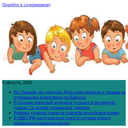
Перейти к содержимому
6 августа, 2026
На Украине экс-депутата Рады приговорили к тюрьме за
публикацию компромата на Байдена
В Польше взрослый мужчина устроил агрессивную
травлю 12-летней украинской девочки
Ребенка ударило током на платном российском пляже
В МВД РФ предупредили о росте случаев одного
необычного мошенничества