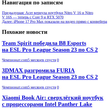
Навигация по записям
Предыдущая:
Acer вернула ноутбуки Nitro V 16 и Nitro
V 16S — теперь с Core 9 и RTX 5070
Далее:
iPhone 17 Pro Max показали на видео прямо с конвейера
Похожие новости
Team Spirit победила B8 Esports
на ESL Pro League Season 23 по CS 2
Чемпионат.com
5 месяцев спустя
0
3DMAX разгромила FURIA
на ESL Pro League Season 23 по CS 2
Чемпионат.com
5 месяцев спустя
0
Xiaomi Book Air: сверхлёгкий ноутбук
с процессорами Intel Panther Lake