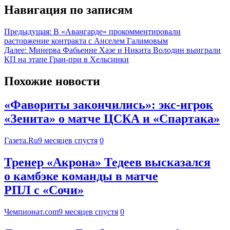
Навигация по записям
Предыдущая:
В «Авангарде» прокомментировали
расторжение контракта с Анселем Галимовым
Далее:
Минерва Фабьенне Хазе и Никита Володин выиграли
КП на этапе Гран-при в Хельсинки
Похожие новости
«Фавориты закончились»: экс-игрок
«Зенита» о матче ЦСКА и «Спартака»
Газета.Ru
9 месяцев спустя
0
Тренер «Акрона» Тедеев высказался
о камбэке команды в матче
РПЛ с «Сочи»
Чемпионат.com
9 месяцев спустя
0