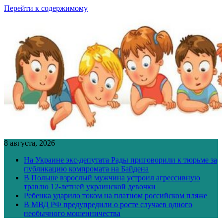
Перейти к содержимому
8 августа, 2026
На Украине экс-депутата Рады приговорили к тюрьме за
публикацию компромата на Байдена
В Польше взрослый мужчина устроил агрессивную
травлю 12-летней украинской девочки
Ребенка ударило током на платном российском пляже
В МВД РФ предупредили о росте случаев одного
необычного мошенничества