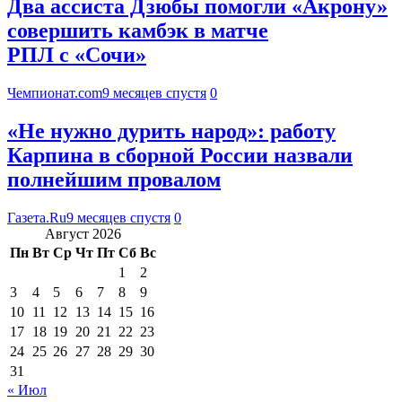
Два ассиста Дзюбы помогли «Акрону»
совершить камбэк в матче
РПЛ с «Сочи»
Чемпионат.com
9 месяцев спустя
0
«Не нужно дурить народ»: работу
Карпина в сборной России назвали
полнейшим провалом
Газета.Ru
9 месяцев спустя
0
Август 2026
Пн
Вт
Ср
Чт
Пт
Сб
Вс
1
2
3
4
5
6
7
8
9
10
11
12
13
14
15
16
17
18
19
20
21
22
23
24
25
26
27
28
29
30
31
« Июл