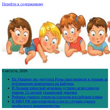
Перейти к содержимому
6 августа, 2026
На Украине экс-депутата Рады приговорили к тюрьме за
публикацию компромата на Байдена
В Польше взрослый мужчина устроил агрессивную
травлю 12-летней украинской девочки
Ребенка ударило током на платном российском пляже
В МВД РФ предупредили о росте случаев одного
необычного мошенничества