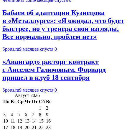
Чемпионат.com
9 месяцев спустя
0
Бабаев об адаптации Кузнецова
в «Металлурге»: «Я ожидал, что будет
быстрее, но у тренера свои взгляды.
Все нормально, проблем нет»
Sports.ru
9 месяцев спустя
0
«Авангард» расторг контракт
с Анселем Галимовым. Форвард
пришел в клуб 18 сентября
Sports.ru
9 месяцев спустя
0
Август 2026
Пн
Вт
Ср
Чт
Пт
Сб
Вс
1
2
3
4
5
6
7
8
9
10
11
12
13
14
15
16
17
18
19
20
21
22
23