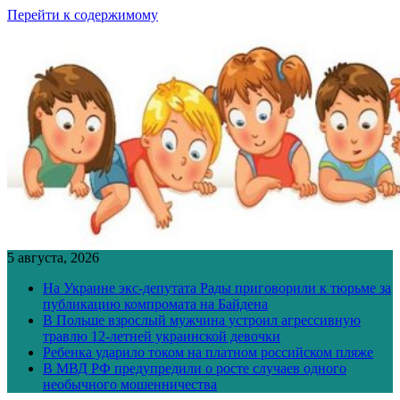
Перейти к содержимому
5 августа, 2026
На Украине экс-депутата Рады приговорили к тюрьме за
публикацию компромата на Байдена
В Польше взрослый мужчина устроил агрессивную
травлю 12-летней украинской девочки
Ребенка ударило током на платном российском пляже
В МВД РФ предупредили о росте случаев одного
необычного мошенничества