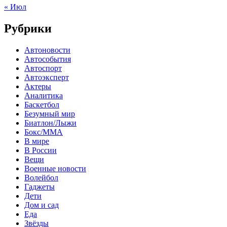
« Июл
Рубрики
Автоновости
Автособытия
Автоспорт
Автоэксперт
Актеры
Аналитика
Баскетбол
Безумный мир
Биатлон/Лыжи
Бокс/MMA
В мире
В России
Вещи
Военные новости
Волейбол
Гаджеты
Дети
Дом и сад
Еда
Звёзды