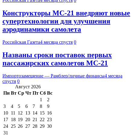
Российская Газета
4 месяца спустя
0
Конструкторы МС-21 внедряют новые
супертехнологии для улучшения
аэродинамики самолета
Российская Газета
4 месяца спустя
0
Названы сроки поставок первых
пассажирских самолетов МС-21
Импортозамещение — Рамблер/личные финансы
4 месяца
спустя
0
Август 2026
Пн
Вт
Ср
Чт
Пт
Сб
Вс
1
2
3
4
5
6
7
8
9
10
11
12
13
14
15
16
17
18
19
20
21
22
23
24
25
26
27
28
29
30
31