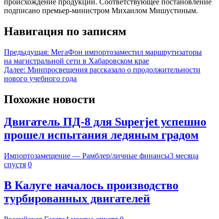
происхождение продукции. Соответствующее постановление
подписано премьер-министром Михаилом Мишустиным.
Навигация по записям
Предыдущая:
МегаФон импортозаместил маршрутизаторы
на магистральной сети в Хабаровском крае
Далее:
Минпросвещения рассказало о продолжительности
нового учебного года
Похожие новости
Двигатель ПД-8 для Superjet успешно
прошел испытания ледяным градом
Импортозамещение — Рамблер/личные финансы
3 месяца
спустя
0
В Калуге началось производство
турбированных двигателей