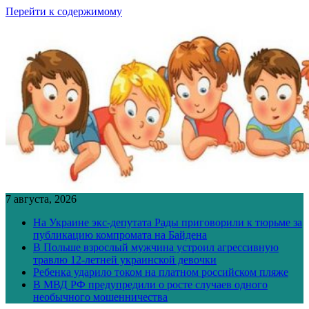
Перейти к содержимому
7 августа, 2026
На Украине экс-депутата Рады приговорили к тюрьме за
публикацию компромата на Байдена
В Польше взрослый мужчина устроил агрессивную
травлю 12-летней украинской девочки
Ребенка ударило током на платном российском пляже
В МВД РФ предупредили о росте случаев одного
необычного мошенничества