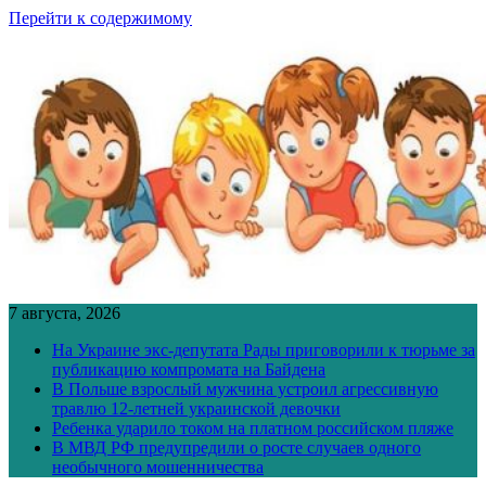
Перейти к содержимому
7 августа, 2026
На Украине экс-депутата Рады приговорили к тюрьме за
публикацию компромата на Байдена
В Польше взрослый мужчина устроил агрессивную
травлю 12-летней украинской девочки
Ребенка ударило током на платном российском пляже
В МВД РФ предупредили о росте случаев одного
необычного мошенничества