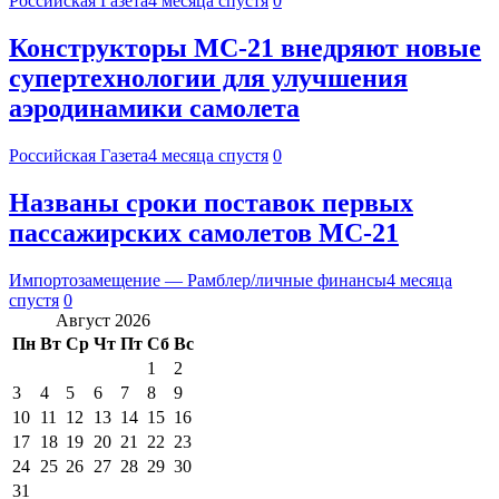
Российская Газета
4 месяца спустя
0
Конструкторы МС-21 внедряют новые
супертехнологии для улучшения
аэродинамики самолета
Российская Газета
4 месяца спустя
0
Названы сроки поставок первых
пассажирских самолетов МС-21
Импортозамещение — Рамблер/личные финансы
4 месяца
спустя
0
Август 2026
Пн
Вт
Ср
Чт
Пт
Сб
Вс
1
2
3
4
5
6
7
8
9
10
11
12
13
14
15
16
17
18
19
20
21
22
23
24
25
26
27
28
29
30
31