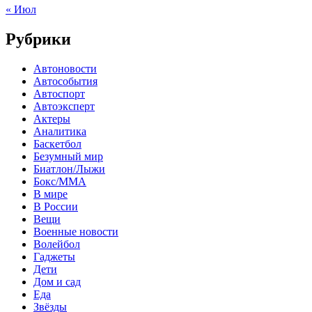
« Июл
Рубрики
Автоновости
Автособытия
Автоспорт
Автоэксперт
Актеры
Аналитика
Баскетбол
Безумный мир
Биатлон/Лыжи
Бокс/MMA
В мире
В России
Вещи
Военные новости
Волейбол
Гаджеты
Дети
Дом и сад
Еда
Звёзды