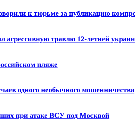
говорили к тюрьме за публикацию компр
л агрессивную травлю 12-летней украин
российском пляже
учаев одного необычного мошенничества
вших при атаке ВСУ под Москвой