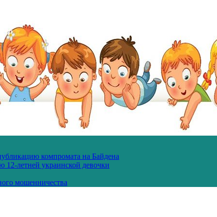
 публикацию компромата на Байдена
ю 12-летней украинской девочки
ного мошенничества