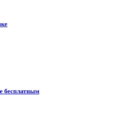
зке
ие бесплатным