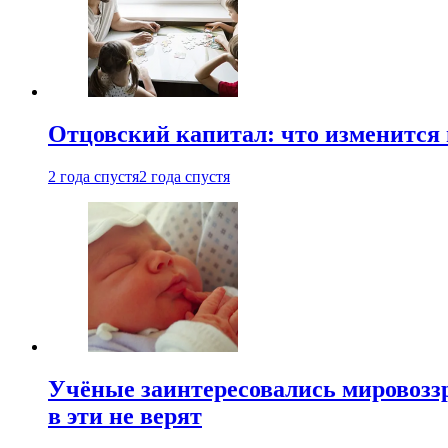
Отцовский капитал: что изменится
2 года спустя
2 года спустя
Учёные заинтересовались мировоззр
в эти не верят